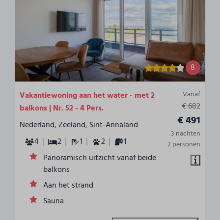
8
Vanaf
Vakantiewoning aan het water - met 2
€ 682
balkons | Nr. 52 - 4 Pers.
€ 491
Nederland, Zeeland, Sint-Annaland
3 nachten
4
2
1
2
1
2 personen
Panoramisch uitzicht vanaf beide
balkons
Aan het strand
Sauna