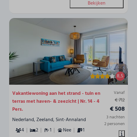
Bekijken
8,5
Vanaf
Vakantiewoning aan het strand - tuin en
€ 712
terras met haven- & zeezicht | Nr. 14 - 4
€ 508
Pers.
3 nachten
Nederland, Zeeland, Sint-Annaland
2 personen
4
2
1
Nee
1