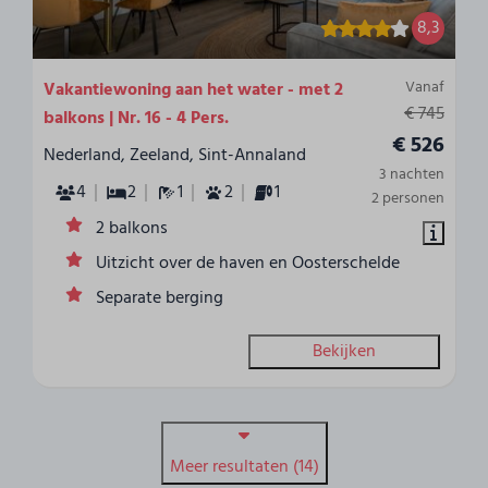
8,3
Vanaf
Vakantiewoning aan het water - met 2
€ 745
balkons | Nr. 16 - 4 Pers.
€ 526
Nederland, Zeeland, Sint-Annaland
3 nachten
4
2
1
2
1
2 personen
2 balkons
Uitzicht over de haven en Oosterschelde
Separate berging
Bekijken
Meer resultaten (14)