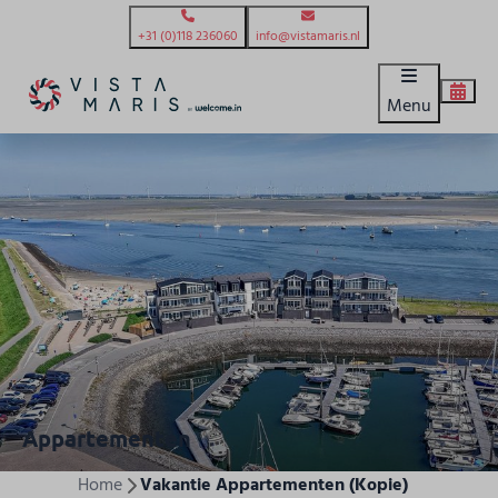
+31 (0)118 236060
info@vistamaris.nl
Menu
Appartementen
Home
Vakantie Appartementen (Kopie)