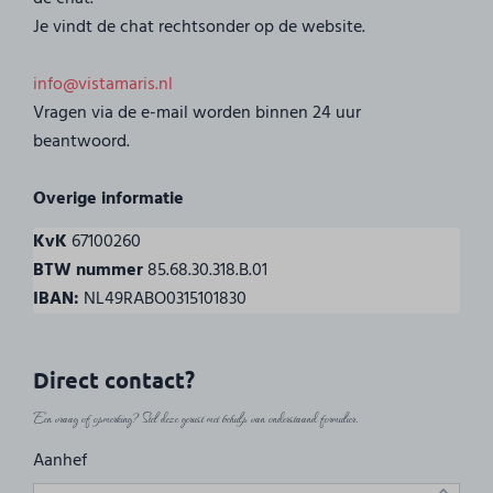
Je vindt de chat rechtsonder op de website.
info@vistamaris.nl
Vragen via de e-mail worden binnen 24 uur
beantwoord.
Overige informatie
KvK
67100260
BTW nummer
85.68.30.318.B.01
IBAN:
NL49RABO0315101830
Direct contact?
Een vraag of opmerking? Stel deze gerust met behulp van onderstaand formulier.
Aanhef