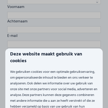
Voornaam
Achternaam
E-mail
Telefoonnummer
Deze website maakt gebruik van
cookies
Vragen of opmerkingen
We gebruiken cookies voor een optimale gebruikservaring,
om gepersonaliseerde inhoud te bieden en ons verkeer te
analyseren. Ook delen we informatie over uw gebruik van
Ja, ik wil me aanmelden voor de nieuwsbrief
onze site met onze partners voor social media, adverteren en
Bericht versturen
analyse. Deze partners kunnen deze gegevens combineren
met andere informatie die u aan ze heeft verstrekt of die ze
Beveiligd door reCaptcha,
privacybeleid
en
servicevoorwaarden
zijn van
hebben verzameld op basis van uw gebruik van hun
toepassing.