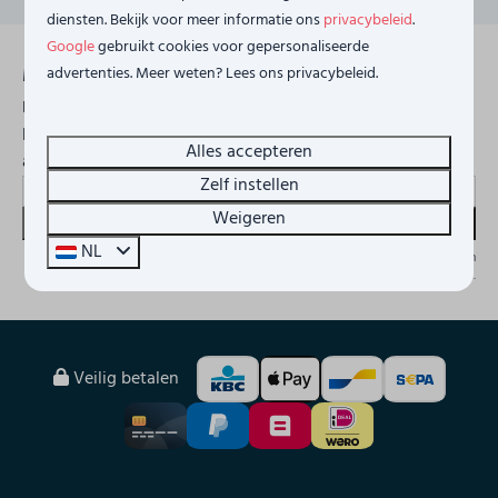
diensten. Bekijk voor meer informatie ons
privacybeleid
.
Google
gebruikt cookies voor gepersonaliseerde
Meld je aan voor onze
advertenties. Meer weten? Lees ons privacybeleid.
nieuwsbrief
Blijf op de hoogte en ontvang de laatste
Alles accepteren
acties!
Zelf instellen
Weigeren
Versturen
NL
Beveiligd door reCaptcha,
privacybeleid
en
servicevoorwaarden
zijn van
toepassing.
Veilig betalen