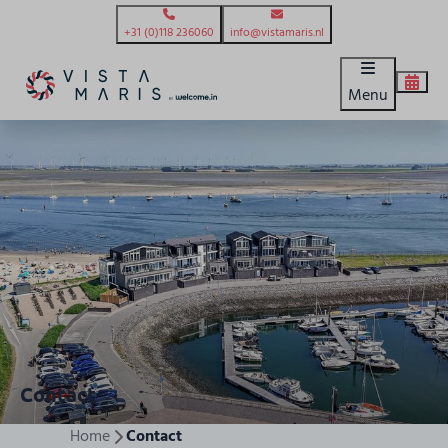
+31 (0)118 236060
info@vistamaris.nl
Menu
Contact
Home
Contact