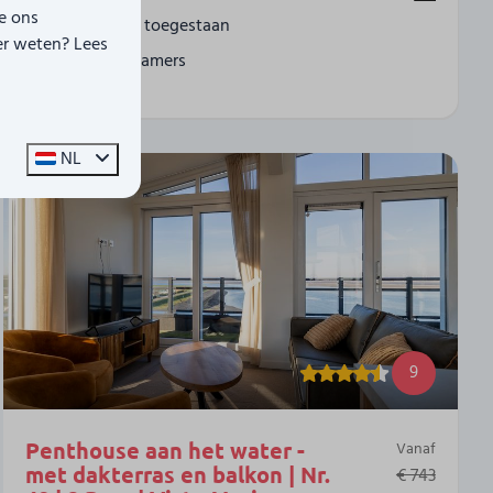
e ons
Huisdier toegestaan
er weten? Lees
2 Slaapkamers
NL
9
Penthouse aan het water -
Vanaf
met dakterras en balkon | Nr.
€ 743