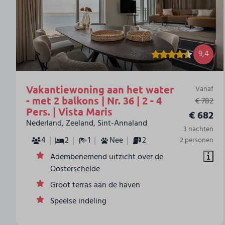
9,4
Vakantiewoning aan het water
Vanaf
- met 2 balkons | Nr. 36 | 2 - 4
€ 782
Pers. | Vista Maris
€ 682
Nederland, Zeeland, Sint-Annaland
3 nachten
4
2
1
Nee
2
2 personen
Adembenemend uitzicht over de
Oosterschelde
Groot terras aan de haven
Speelse indeling