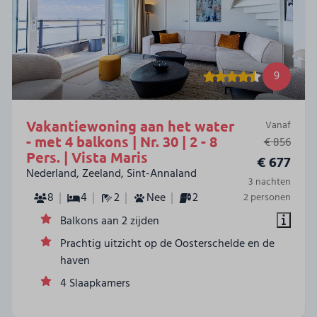
9
Vakantiewoning aan het water
Vanaf
- met 4 balkons | Nr. 30 | 2 - 8
€ 856
Pers. | Vista Maris
€ 677
Nederland, Zeeland, Sint-Annaland
3 nachten
8
4
2
Nee
2
2 personen
Balkons aan 2 zijden
Prachtig uitzicht op de Oosterschelde en de
haven
4 Slaapkamers