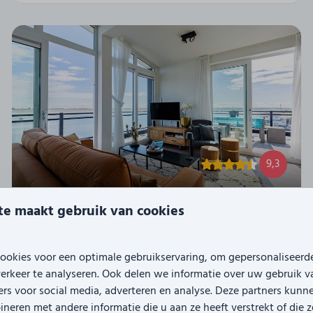
9,3
e maakt gebruik van cookies
Penthouse aan het strand -
Vanaf
met balkon | Nr. 26 - 2 Pers |
€ 700
Vista Maris
€ 612
ookies voor een optimale gebruikservaring, om gepersonaliseerd
Nederland, Zeeland, Sint-Annaland
3 nachten
erkeer te analyseren. Ook delen we informatie over uw gebruik v
2
1
1
Nee
1
2 personen
rs voor social media, adverteren en analyse. Deze partners kunn
Penthouse
eren met andere informatie die u aan ze heeft verstrekt of die 