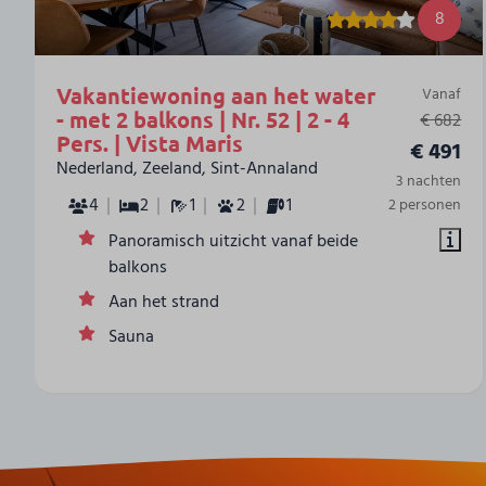
8
Vakantiewoning aan het water
Vanaf
- met 2 balkons | Nr. 52 | 2 - 4
€ 682
Pers. | Vista Maris
€ 491
Nederland, Zeeland, Sint-Annaland
3 nachten
4
2
1
2
1
2 personen
Panoramisch uitzicht vanaf beide
balkons
Aan het strand
Sauna