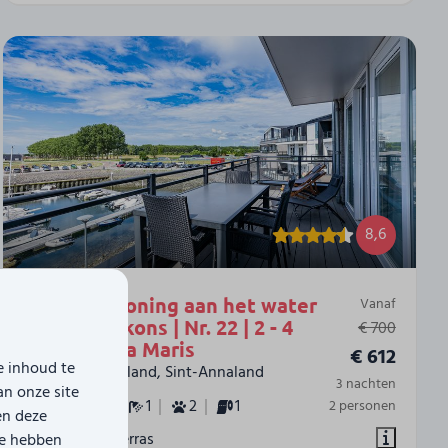
8,6
Vakantiewoning aan het water
Vanaf
- met 2 balkons | Nr. 22 | 2 - 4
€ 700
Pers. | Vista Maris
€ 612
e inhoud te
Nederland, Zeeland, Sint-Annaland
3 nachten
an onze site
4
2
1
2
1
2 personen
en deze
Groot terras
ze hebben