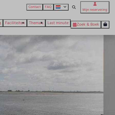
Contact
FAQ
Mijn reservering
g
Faciliteiten
Thema's
Last minute
Zoek & Boek