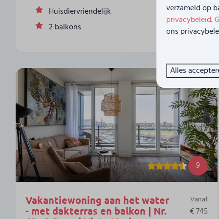
verzameld op ba
Huisdiervriendelijk
privacybeleid
.
G
2 balkons
ons privacybele
Alles accepter
9
Vakantiewoning aan het water
Vanaf
- met dakterras en balkon | Nr.
€ 745