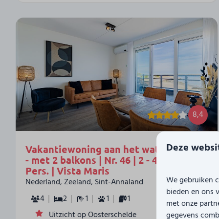
8,4
Deze websit
Vakantiewoning aan het water
Vanaf
- met 2 balkons | Nr. 46 | 2 - 4
€ 700
Pers. | Vista Maris
€ 612
We gebruiken c
Nederland, Zeeland, Sint-Annaland
3 nachten
bieden en ons v
4
2
1
1
1
2 personen
met onze partne
Uitzicht op Oosterschelde
gegevens combin