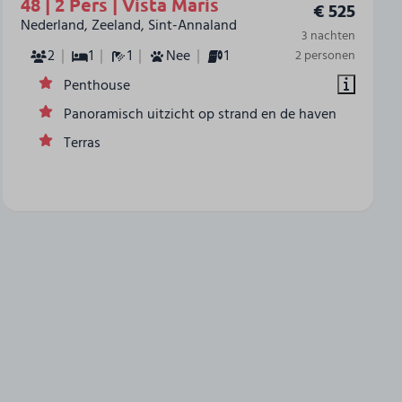
48 | 2 Pers | Vista Maris
€ 525
Nederland, Zeeland, Sint-Annaland
3 nachten
2
1
1
Nee
1
2 personen
Penthouse
Panoramisch uitzicht op strand en de haven
Terras