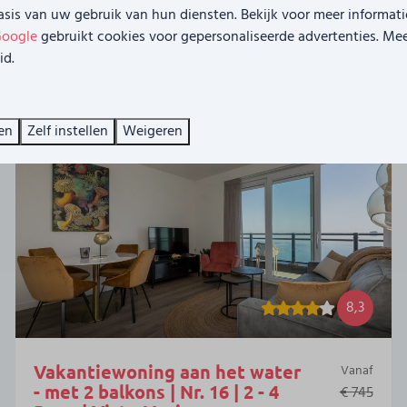
sis van uw gebruik van hun diensten. Bekijk voor meer informati
Royaal terras
oogle
gebruikt cookies voor gepersonaliseerde advertenties. Me
Panoramisch uitzicht op strand en haven
id.
en
Zelf instellen
Weigeren
8,3
Vakantiewoning aan het water
Vanaf
- met 2 balkons | Nr. 16 | 2 - 4
€ 745