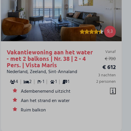
9,3
Vakantiewoning aan het water
Vanaf
- met 2 balkons | Nr. 38 | 2 - 4
€ 700
Pers. | Vista Maris
€ 612
Nederland, Zeeland, Sint-Annaland
3 nachten
4
2
1
1
1
2 personen
Adembenemend uitzicht
Aan het strand en water
Ruim balkon