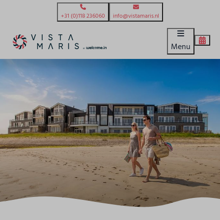
+31 (0)118 236060
info@vistamaris.nl
Menu