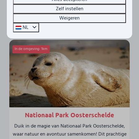
Zelf instellen
Weigeren
Omgeving
NL
In de omgeving: 1km
Nationaal Park Oosterschelde
Duik in de magie van Nationaal Park Oosterschelde,
waar natuur en avontuur samenkomen! Dit prachtige