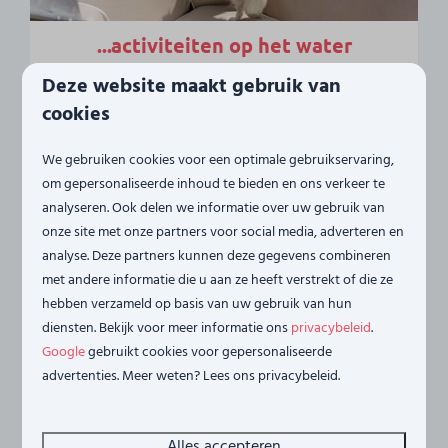
...activiteiten op het water
Voor een unieke natuurervaring kun je deelnemen
Deze website maakt gebruik van
aan een zeehondensafari van Frisia Rondvaarten.
cookies
Deze tochten vertrekken onder andere vanuit Sint-
Annaland en bieden de kans om zeehonden en
We gebruiken cookies voor een optimale gebruikservaring,
mogelijk zelfs bruinvissen te spotten. De tochten
om gepersonaliseerde inhoud te bieden en ons verkeer te
analyseren. Ook delen we informatie over uw gebruik van
duren ongeveer twee uur en vijftien minuten en
onze site met onze partners voor social media, adverteren en
bieden prachtig uitzicht op de langste brug van
analyse. Deze partners kunnen deze gegevens combineren
Nederland. Daarnaast zijn er op Tholen diverse
met andere informatie die u aan ze heeft verstrekt of die ze
andere watersportactiviteiten mogelijk, zoals
hebben verzameld op basis van uw gebruik van hun
suppen, surfen en zeevissen. De Oosterschelde en
diensten. Bekijk voor meer informatie ons
privacybeleid
.
omliggende wateren bieden volop ruimte voor zowel
Google
gebruikt cookies voor gepersonaliseerde
ontspanning als avontuur op het water .
advertenties. Meer weten? Lees ons privacybeleid.
Meer
Alles accepteren