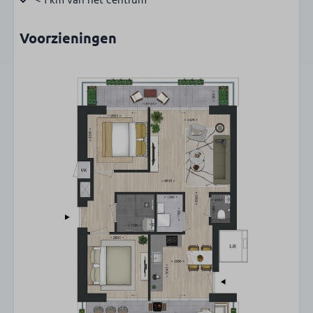
< 1 km van het centrum
Voorzieningen
Verwarming
Eigen entree
Basisvoorzieningen
Rookmelder
Rookvrij
Wifi
Centrale ligging
Parkeerplaats bij accommodatie
E-bike oplaadpunt
Accommodatie bereikbaar met lift
Sauna
Berging
Buiten Berging
Fietsenstalling