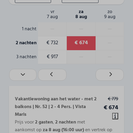
1-persoonsbed: 4
vr
za
zo
Opgemaakte bedden bij aankomst
7 aug
8 aug
9 aug
2 Slaapkamers
—
—
—
1 nacht
Toegankelijkheid
€ 732
€ 674
—
2 nachten
1e Etage
€ 917
—
—
3 nachten
Buiten
Balkon
Vakantiewoning aan het water - met 2
€ 779
balkons | Nr. 52 | 2 - 4 Pers. | Vista
€ 674
Maris
Prijs voor
2 gasten
,
2 nachten
met
aankomst op
za 8 aug (16:00 uur)
en vertrek op