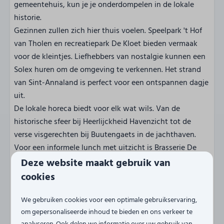
gemeentehuis, kun je je onderdompelen in de lokale
historie.
Gezinnen zullen zich hier thuis voelen. Speelpark 't Hof
van Tholen en recreatiepark De Kloet bieden vermaak
voor de kleintjes. Liefhebbers van nostalgie kunnen een
Solex huren om de omgeving te verkennen. Het strand
van Sint-Annaland is perfect voor een ontspannen dagje
uit.
De lokale horeca biedt voor elk wat wils. Van de
historische sfeer bij Heerlijckheid Havenzicht tot de
verse visgerechten bij Buutengaets in de jachthaven.
Voor een informele lunch met uitzicht is Brasserie De
Deu-Braek een aanrader.
Deze website maakt gebruik van
Sint-Annaland mag dan klein zijn, maar het heeft een
cookies
groot hart en nog meer te bieden. Kom langs en laat je
verrassen door deze Zeeuwse parel!
We gebruiken cookies voor een optimale gebruikservaring,
om gepersonaliseerde inhoud te bieden en ons verkeer te
Let op! Zakelijke verblijven zijn in de woningen van