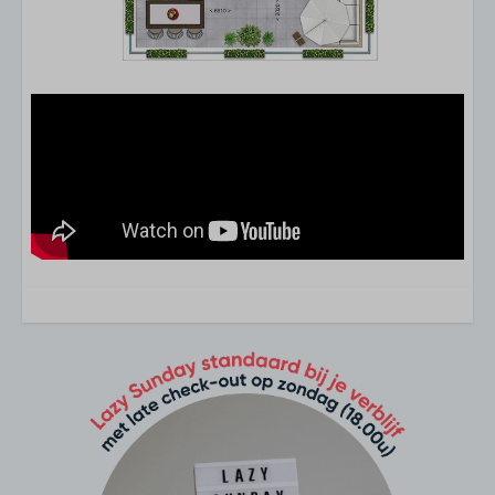
Huisdier
Huisdiervriendelijk
Soort verblijf
Appartement
Keuken
Magnetron
Vaatwasser
Koelkast
Vriesvakje/vriezer
Nespresso
Waterkoker
Complete keukeninventaris
Keuken