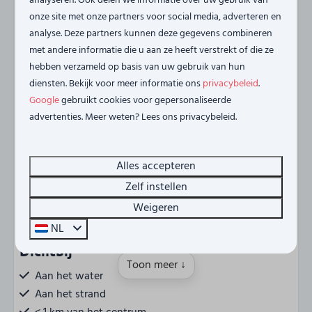
analyseren. Ook delen we informatie over uw gebruik van
Vista Maris niet toegestaan.
onze site met onze partners voor social media, adverteren en
Energielabel:
analyse. Deze partners kunnen deze gegevens combineren
met andere informatie die u aan ze heeft verstrekt of die ze
hebben verzameld op basis van uw gebruik van hun
diensten. Bekijk voor meer informatie ons
privacybeleid
.
Voorzieningen
Google
gebruikt cookies voor gepersonaliseerde
advertenties. Meer weten? Lees ons privacybeleid.
Regio
Tholen (NL)
Alles accepteren
Zelf instellen
Plaats
Weigeren
Sint-Annaland
NL
Dichtbij
Toon meer ↓
Aan het water
Aan het strand