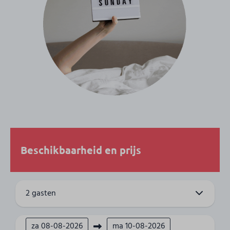
Kookplaat
Gezelschap
4 Personen
Woonruimte
Smart Tv
Buitenlandse TV-zenders
Woonkamer
Beschikbaarheid en prijs
Badkamer
Wastafel: 1
Douche: 1
2 gasten
Gasten-toiletten: 1
Slaapkamer
za
08-08-2026
ma
10-08-2026