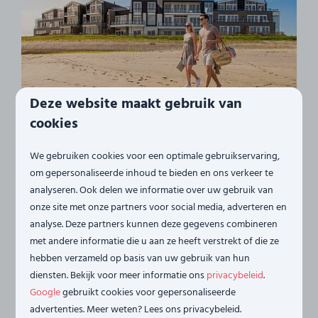
Deze website maakt gebruik van
cookies
Het strand
Vista Maris ligt op een unieke locatie, op korte
We gebruiken cookies voor een optimale gebruikservaring,
om gepersonaliseerde inhoud te bieden en ons verkeer te
afstand van het strand aan de adembenemende
analyseren. Ook delen we informatie over uw gebruik van
Oosterschelde. Hier geniet je van rust, ruimte en een
onze site met onze partners voor social media, adverteren en
ongeëvenaard uitzicht over het water. Vanuit
analyse. Deze partners kunnen deze gegevens combineren
sommige accommodaties stap je zelfs direct vanuit
met andere informatie die u aan ze heeft verstrekt of die ze
je tuin het strand op – dichterbij het water kun je
hebben verzameld op basis van uw gebruik van hun
bijna niet verblijven.
diensten. Bekijk voor meer informatie ons
privacybeleid
.
Google
gebruikt cookies voor gepersonaliseerde
Meer
advertenties. Meer weten? Lees ons privacybeleid.