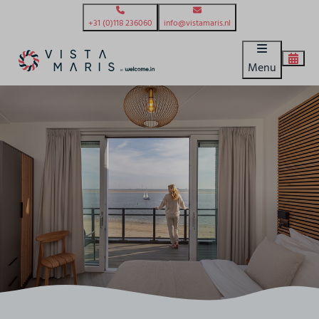
+31 (0)118 236060
info@vistamaris.nl
Menu