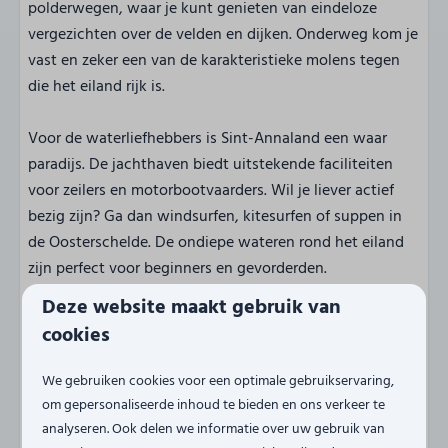
polderwegen, waar je kunt genieten van eindeloze
vergezichten over de velden en dijken. Onderweg kom je
vast en zeker een van de karakteristieke molens tegen
die het eiland rijk is.
Voor de waterliefhebbers is Sint-Annaland een waar
paradijs. De jachthaven biedt uitstekende faciliteiten
voor zeilers en motorbootvaarders. Wil je liever actief
bezig zijn? Ga dan windsurfen, kitesurfen of suppen in
de Oosterschelde. De ondiepe wateren rond het eiland
zijn perfect voor beginners en gevorderden.
Deze website maakt gebruik van
Breng zeker een bezoek aan het historische centrum van
cookies
Tholen-stad, waar je kunt dwalen door smalle straatjes
en geniet van de prachtige monumentale panden. Het
We gebruiken cookies voor een optimale gebruikservaring,
Watersnoodmuseum in Ouwerkerk, op een steenworp
om gepersonaliseerde inhoud te bieden en ons verkeer te
afstand, vertelt het indrukwekkende verhaal van de
analyseren. Ook delen we informatie over uw gebruik van