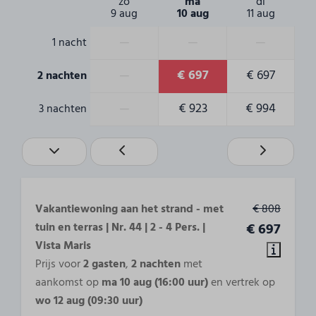
zo
ma
di
9 aug
10 aug
11 aug
Badkamer
—
—
—
1 nacht
Wastafel: 1
Toiletten : 1
—
€ 697
€ 697
2 nachten
Douche: 1
Gasten-toiletten: 1
—
€ 923
€ 994
3 nachten
Slaapkamer
2-persoonsbed met eenpersoonsmatrassen: 2
Opgemaakte bedden bij aankomst
2 Slaapkamers
Vakantiewoning aan het strand - met
€ 808
tuin en terras | Nr. 44 | 2 - 4 Pers. |
€ 697
Toegankelijkheid
Vista Maris
Prijs voor
2 gasten
,
2 nachten
met
Begane grond
aankomst op
ma 10 aug (16:00 uur)
en vertrek op
wo 12 aug (09:30 uur)
Buiten