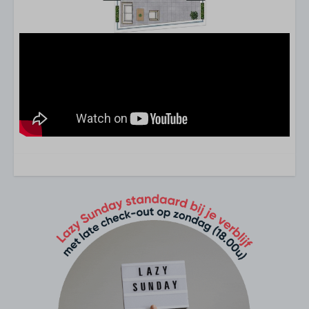
Wasmachine
Huisdier
Huisdiervrij
Kindvriendelijk
Kinderstoel
Babybedje (opklapbaar)
Soort verblijf
Appartement
Keuken
Combi magnetron
Vaatwasser
Koelkast