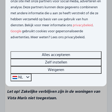
watersnoodramp van 1953.
onze site met onze partners voor social media, adverteren en
analyse. Deze partners kunnen deze gegevens combineren
Geen vakantie in Zeeland is compleet zonder het
met andere informatie die u aan ze heeft verstrekt of die ze
hebben verzameld op basis van uw gebruik van hun
proeven van de lokale specialiteiten. Geniet van verse
diensten. Bekijk voor meer informatie ons
privacybeleid
.
mosselen, oesters en andere zeevruchten in een van de
Google
gebruikt cookies voor gepersonaliseerde
gezellige restaurants. Of pak een terrasje op de dijk en
advertenties. Meer weten? Lees ons privacybeleid.
sluit de dag af met een prachtige zonsondergang over
het water.
Alles accepteren
Sint-Annaland en het eiland Tholen bieden voor ieder
Zelf instellen
wat wils. Of je nu komt voor de rust, de natuur, de
Weigeren
watersport of de rijke cultuur, hier vind je alles voor een
NL
onvergetelijke vakantie in het hart van Zeeland!
Let op! Zakelijke verblijven zijn in de woningen van
Vista Maris niet toegestaan.