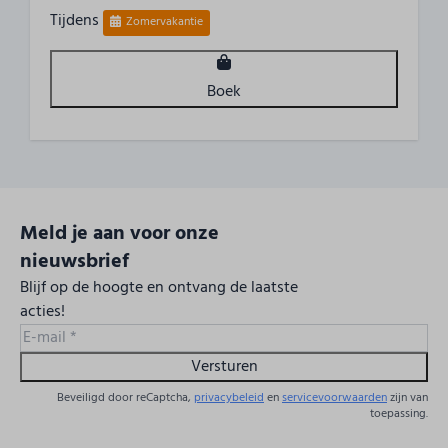
Tijdens
Tuin omheind
Zomervakantie
Tuin
Terras
Boek
Meld je aan voor onze
nieuwsbrief
Blijf op de hoogte en ontvang de laatste
acties!
Versturen
Beveiligd door reCaptcha,
privacybeleid
en
servicevoorwaarden
zijn van
toepassing.