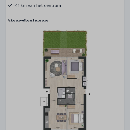
< 1 km van het centrum
Voorzieningen
Verwarming
Eigen entree
Basisvoorzieningen
Rookmelder
Rookvrij
Wifi
Centrale ligging
Parkeerplaats bij accommodatie
E-bike oplaadpunt
Accommodatie bereikbaar met lift
Berging
Buiten Berging
Fietsenstalling