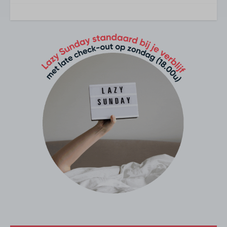
Huisdier
Huisdiervriendelijk
Soort verblijf
Appartement
Keuken
Combi magnetron
Vaatwasser
Vriesvakje/vriezer
Broodrooster
Nespresso
Filter koffiemachine
Complete keukeninventaris
Keuken