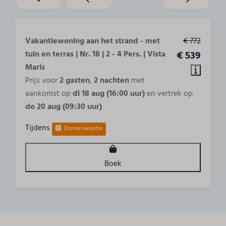
Aantal bedden: 4
Opgemaakte bedden bij aankomst
2 Slaapkamers
Vakantiewoning aan het strand - met
€ 772
tuin en terras | Nr. 18 | 2 - 4 Pers. | Vista
€ 539
Toegankelijkheid
Maris
Begane grond
Prijs voor
2 gasten
,
2 nachten
met
aankomst op
di 18 aug (16:00 uur)
en vertrek op
Buiten
do 20 aug (09:30 uur)
Bbq toegestaan
Tijdens
Zomervakantie
Tuin
Tuin omheind
Terras
Boek