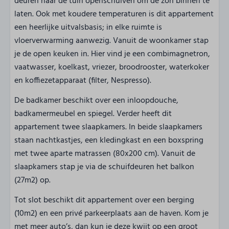
deuren naar de tuin openschuiven om de zon binnen te
laten. Ook met koudere temperaturen is dit appartement
een heerlijke uitvalsbasis; in elke ruimte is
vloerverwarming aanwezig. Vanuit de woonkamer stap
je de open keuken in. Hier vind je een combimagnetron,
vaatwasser, koelkast, vriezer, broodrooster, waterkoker
en koffiezetapparaat (filter, Nespresso).
De badkamer beschikt over een inloopdouche,
badkamermeubel en spiegel. Verder heeft dit
appartement twee slaapkamers. In beide slaapkamers
staan nachtkastjes, een kledingkast en een boxspring
met twee aparte matrassen (80x200 cm). Vanuit de
slaapkamers stap je via de schuifdeuren het balkon
(27m2) op.
Tot slot beschikt dit appartement over een berging
(10m2) en een privé parkeerplaats aan de haven. Kom je
met meer auto’s, dan kun je deze kwijt op een groot