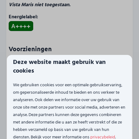
Vista Maris niet toegestaan.
Energielabel:
Voorzieningen
Regio
Deze website maakt gebruik van
cookies
Tholen (NL)
We gebruiken cookies voor een optimale gebruikservaring,
Plaats
om gepersonaliseerde inhoud te bieden en ons verkeer te
Sint-Annaland
analyseren. Ook delen we informatie over uw gebruik van
onze site met onze partners voor social media, adverteren en
analyse. Deze partners kunnen deze gegevens combineren
Dichtbij
Toon meer ↓
met andere informatie die u aan ze heeft verstrekt of die ze
Aan het strand
hebben verzameld op basis van uw gebruik van hun
Aan het water
diensten. Bekijk voor meer informatie ons
privacybeleid
.