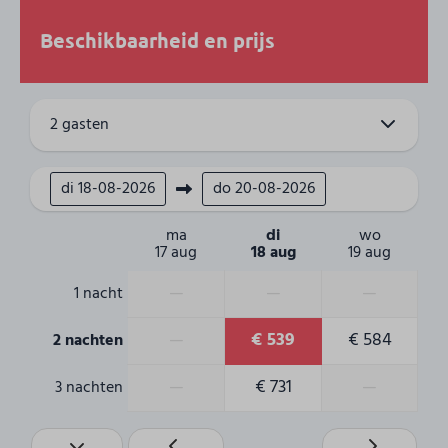
Beschikbaarheid en prijs
Gezelschap
4 Personen
2 gasten
Woonruimte
Smart Tv
di
18-08-2026
do
20-08-2026
Buitenlandse TV-zenders
Woonkamer
ma
di
wo
17 aug
18 aug
19 aug
Badkamer
—
—
—
1 nacht
Douche: 1
—
€ 539
€ 584
2 nachten
Badkamer(s): 1
Gasten-toiletten: 1
—
€ 731
—
3 nachten
Slaapkamer